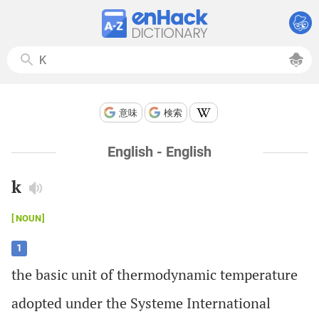
意味
検索
English - English
k
NOUN
1
the
basic
unit
of
thermodynamic
temperature
adopted
under
the
Systeme
International