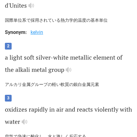
d
'Unites
国際単位系で採用されている熱力学的温度の基本単位
Synonym:
kelvin
2
a
light
soft
silver
-
white
metallic
element
of
the
alkali
metal
group
アルカリ金属グループの軽い軟質の銀白金属元素
3
oxidizes
rapidly
in
air
and
reacts
violently
with
water
空気で急速に酸化し、水と激しく反応する