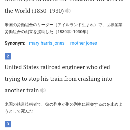
the
World
(1830-1930)
米国の労働組合のリーダー（アイルランド生まれ）で、世界産業
労働組合の創立を援助した（1830年−1930年）
Synonym:
mary harris jones
mother jones
2
United
States
railroad
engineer
who
died
trying
to
stop
his
train
from
crashing
into
another
train
米国の鉄道技術者で、彼の列車が別の列車に衝突するのを止めよ
うとして死んだ
3