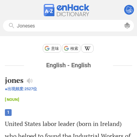
意味
検索
English - English
jones
出現頻度:
2527
位
NOUN
1
United
States
labor
leader
(
born
in
Ireland
)
who
helped
to
found
the
Industrial
Workers
of