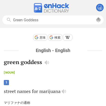
意味
検索
English - English
green goddess
NOUN
1
street
names
for
marijuana
マリファナの通称