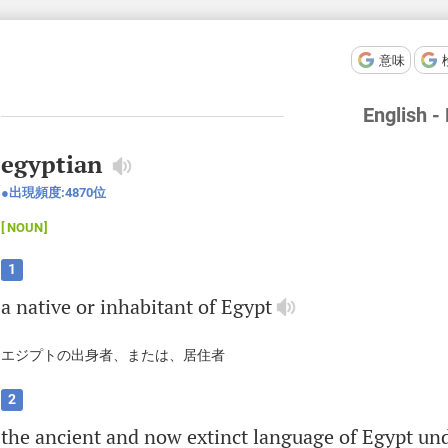
意味
English -
egyptian
出現頻度:
4870
位
NOUN
1
a
native
or
inhabitant
of
Egypt
エジプトの出身者、または、居住者
2
the
ancient
and
now
extinct
language
of
Egypt
un