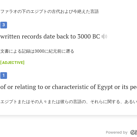
ファラオの下のエジプトの古代および今絶えた言語
3
written
records
date
back
to
3000
BC
文書による記録は3000に紀元前に遡る
ADJECTIVE
1
of
or
relating
to
or
characteristic
of
Egypt
or
its
pe
エジプトまたはその人々または彼らの言語の、それらに関する、ある