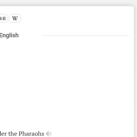
検索
 English
der
the
Pharaohs