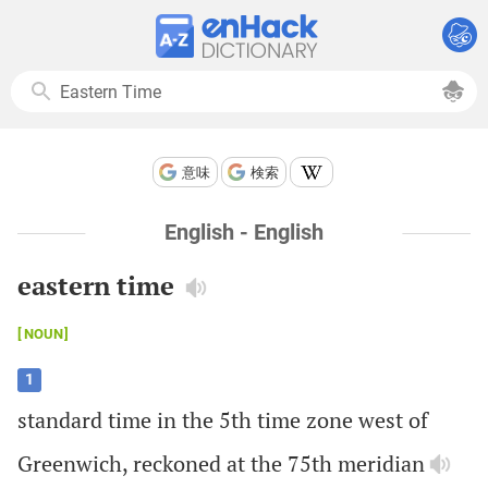
意味
検索
English - English
eastern time
NOUN
1
standard
time
in
the
5
th
time
zone
west
of
Greenwich
,
reckoned
at
the
75
th
meridian