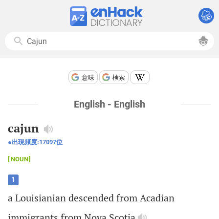
意味
検索
English - English
cajun
出現頻度:
17097
位
NOUN
1
a
Louisianian
descended
from
Acadian
immigrants
from
Nova
Scotia