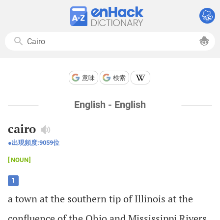
意味
検索
English - English
cairo
出現頻度:
9059
位
NOUN
1
a
town
at
the
southern
tip
of
Illinois
at
the
confluence
of
the
Ohio
and
Mississippi
Rivers