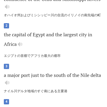
オハイオ州およびミシシッピー川の合流のイリノイの南先端の町
2
the
capital
of
Egypt
and
the
largest
city
in
Africa
エジプトの首都でアフリカ最大の都市
3
a
major
port
just
to
the
south
of
the
Nile
delta
ナイル川デルタ地域のすぐ南にある主要港
4