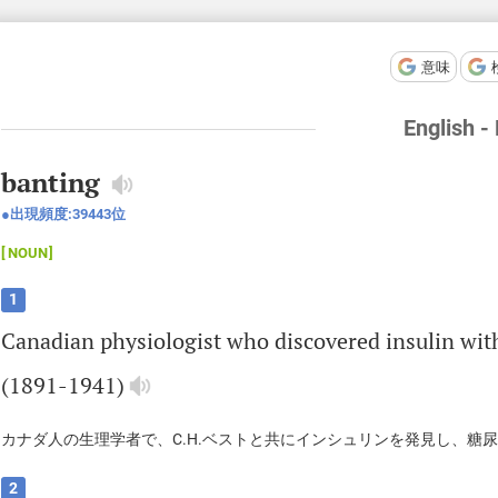
意味
English -
banting
出現頻度:
39443
位
NOUN
1
Canadian
physiologist
who
discovered
insulin
wit
(1891-1941)
カナダ人の生理学者で、C.H.ベストと共にインシュリンを発見し、糖尿病
2